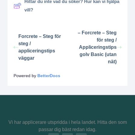
Hittar du inte vad du söker? Hur kan vi hjälpa
vill?
– Forcrete – Steg
Forcrete – Steg för
för steg /
steg /
Appliceringstips
appliceringstips
golv Basic (utan
väggar
nät)
Powered by
BetterDocs
Vi har applicerare utspridda i hela landet. Hitta den som
passar dig bäst redan idag.