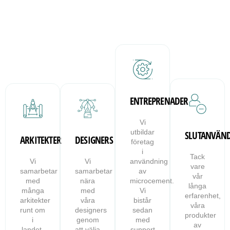
ENTREPRENADER
Vi
utbildar
SLUTANVÄN
ARKITEKTER
DESIGNERS
företag
i
Tack
Vi
Vi
användning
vare
samarbetar
samarbetar
av
vår
med
nära
microcement.
långa
många
med
Vi
erfarenhet,
arkitekter
våra
bistår
våra
runt om
designers
sedan
produkter
i
genom
med
av
landet.
att välja
support