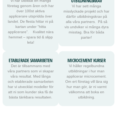
UTBILDNINGSKRAV
Vi har utbildat en mängd
företag genom åren och har
Vi har sett många
över 100st aktiva
misslyckade projekt och har
applicerare utspridda över
därför utbildningskrav på
landet. De flesta hittar ni på
alla våra partners. På så
kartan under “hitta
vis undviker vi många dyra
applicerare”. Kvalitet nära
misstag. Bra för båda
hemmet – spara tid & slipp
parter!
leta!
ETABLERADE SAMARBETEN
MICROCEMENT KURSER
Det är tillsammans med
Vi håller regelbundna
våra partners som vi skapar
utbildningar i hur man
våra resultat. Med långa
applicerar microcement.
och etablerade samarbeten
Om ert företag vill lära sig
har vi utvecklat modeller för
hur man gör, är ni varmt
att ni som kunder ska få de
välkomna att boka en
bästa tänkbara resultaten.
utbildning.