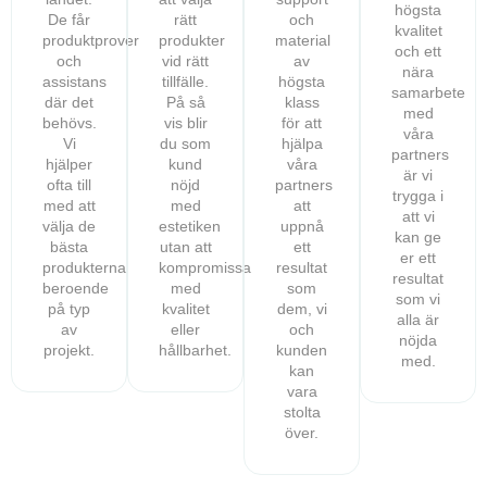
högsta
De får
rätt
och
kvalitet
produktprover
produkter
material
och ett
och
vid rätt
av
nära
assistans
tillfälle.
högsta
samarbete
där det
På så
klass
med
behövs.
vis blir
för att
våra
Vi
du som
hjälpa
partners
hjälper
kund
våra
är vi
ofta till
nöjd
partners
trygga i
med att
med
att
att vi
välja de
estetiken
uppnå
kan ge
bästa
utan att
ett
er ett
produkterna
kompromissa
resultat
resultat
beroende
med
som
som vi
på typ
kvalitet
dem, vi
alla är
av
eller
och
nöjda
projekt.
hållbarhet.
kunden
med.
kan
vara
stolta
över.