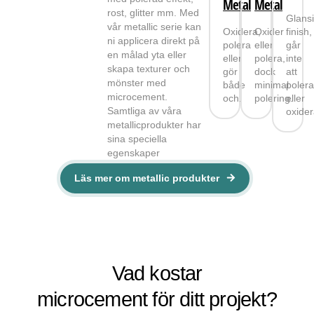
Metal
Metal
rost, glitter mm. Med
Glans
vår metallic serie kan
Oxidera,
Oxider
finish,
ni applicera direkt på
polera
eller
går
en målad yta eller
eller
polera,
inte
skapa texturer och
gör
dock
att
mönster med
både
minimal
poler
microcement.
och.
polering.
eller
Samtliga av våra
oxider
metallicprodukter har
sina speciella
egenskaper
Läs mer om metallic produkter
Vad kostar
microcement för ditt projekt?