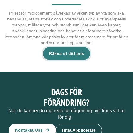
Priset för microcement påverkas av vilken typ av yta som ska
behandlas, ytans storlek och underlagets skick. För exempelvis
trappor, målade ytor och utomhusmiljöer kan även kanter,
nivåskillnader, placering och behovet av förarbete påverka
kostnaden. Använd vår priskalkylator för microcement för att få en
preliminär prisuppskattning.
Räkna ut ditt pris
DAGS FÖR
FÖRÄNDRING?
När du känner du dig redo för någonting nytt finns vi här
för dig.
Kontakta Oss
Hitta Applicerare