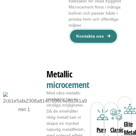
halksäker för ökad trygghet.
Microcement finns i många
kulörer och passar både i
privata hem och offentliga
miljöer.
Kontakta oss
Metallic
microcement
Med våra metallic
produkter har ni
otroliga möjligheter.
Då de innehåller
riktig metall kan vi
Elite
skapa en mycket
Pure
Classic
naturlig metallfinish,
Meta
med polerad effekt,