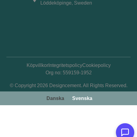
Löddeköpinge, Sweden
Köpvillkor
Integritetspolicy
Cookiepolicy
Org no: 559159-1952
© Copyright 2026 Designcement. All Rights Reserved.
Danska
Svenska