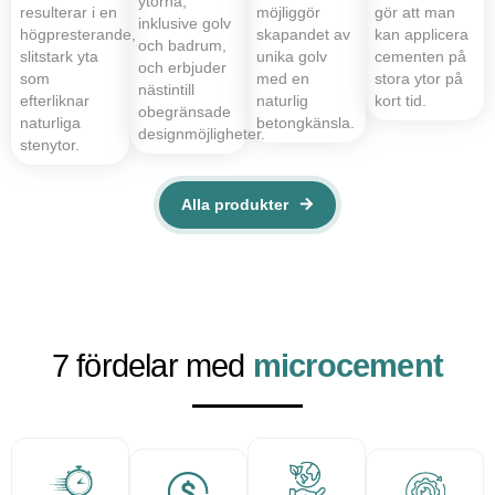
ytorna,
resulterar i en
möjliggör
gör att man
inklusive golv
högpresterande,
skapandet av
kan applicera
och badrum,
slitstark yta
unika golv
cementen på
och erbjuder
som
med en
stora ytor på
nästintill
efterliknar
naturlig
kort tid.
obegränsade
naturliga
betongkänsla.
designmöjligheter.
stenytor.
Alla produkter
7 fördelar med
microcement