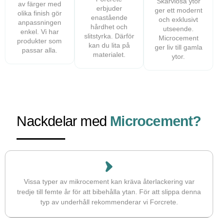
Skarvlösa ytor
av färger med
erbjuder
ger ett modernt
olika finish gör
enastående
och exklusivt
anpassningen
hårdhet och
utseende.
enkel. Vi har
slitstyrka. Därför
Microcement
produkter som
kan du lita på
ger liv till gamla
passar alla.
materialet.
ytor.
Nackdelar med
Microcement?
Vissa typer av mikrocement kan kräva återlackering var
tredje till femte år för att bibehålla ytan. För att slippa denna
typ av underhåll rekommenderar vi Forcrete.