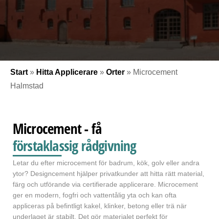
Start
»
Hitta Applicerare
»
Orter
»
Microcement
Halmstad
Microcement - få
förstaklassig rådgivning
Letar du efter microcement för badrum, kök, golv eller andra
ytor? Designcement hjälper privatkunder att hitta rätt material,
färg och utförande via certifierade applicerare. Microcement
ger en modern, fogfri och vattentålig yta och kan ofta
appliceras på befintligt kakel, klinker, betong eller trä när
underlaget är stabilt. Det gör materialet perfekt för