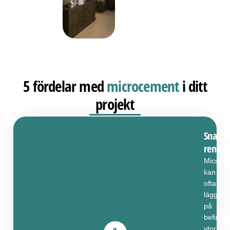
5 fördelar med
microcement
i ditt
projekt
Snabba
renove
Microc
kan
ofta
läggas
på
befintli
ytor