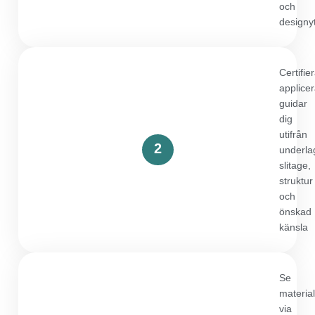
och
designy
Certifie
applice
guidar
dig
utifrån
2
underla
slitage,
struktur
och
önskad
känsla
Se
materia
via