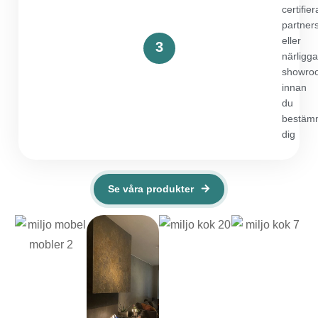
certifie
partner
eller
3
närligg
showro
innan
du
bestäm
dig
Se våra produkter