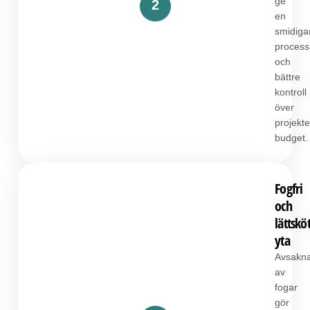
ge
2
en
smidiga
process
och
bättre
kontroll
över
projekte
budget.
Fogfri
och
lättsköt
yta
Avsakn
av
fogar
gör