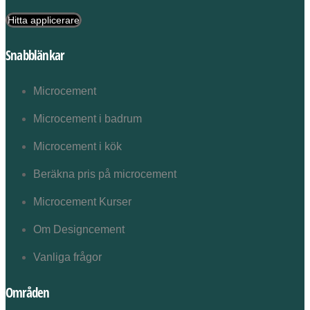
Hitta applicerare
Snabblänkar
Microcement
Microcement i badrum
Microcement i kök
Beräkna pris på microcement
Microcement Kurser
Om Designcement
Vanliga frågor
Områden