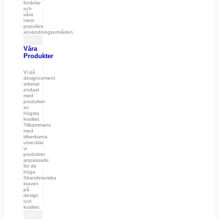
fördelar
och
våra
mest
populära
användningsområden.
Våra
Produkter
Vi på
designcement
arbetar
endast
med
produkter
av
högsta
kvalitet.
Tillsammans
med
tillverkarna
utvecklar
vi
produkter
anpassade
för de
höga
Skandinaviska
kraven
på
design
och
kvalitet.