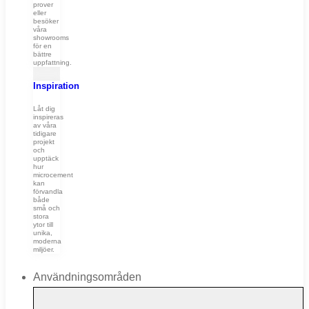
prover
eller
besöker
våra
showrooms
för en
bättre
uppfattning.
Inspiration
Låt dig
inspireras
av våra
tidigare
projekt
och
upptäck
hur
microcement
kan
förvandla
både
små och
stora
ytor till
unika,
moderna
miljöer.
Användningsområden