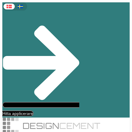
Hoppa
till
innehåll
Hitta applicerare