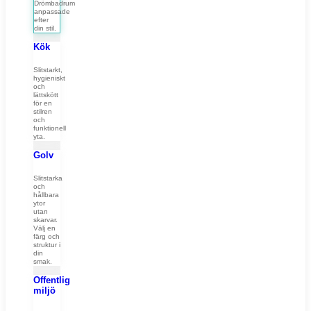
Drömbadrum
anpassade
efter
din stil.
Kök
Slitstarkt,
hygieniskt
och
lättskött
för en
stilren
och
funktionell
yta.
Golv
Slitstarka
och
hållbara
ytor
utan
skarvar.
Välj en
färg och
struktur i
din
smak.
Offentlig
miljö