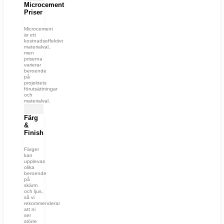
Microcement
Priser
Microcement
är ett
kostnadseffektivt
materialval,
men
priserna
varierar
beroende
på
projektets
förutsättningar
och
materialval.
Färg
&
Finish
Färger
kan
upplevas
olika
beroende
på
skärm
och ljus,
så vi
rekommenderar
att ni
ser
större